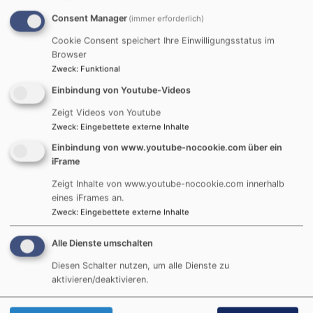
Himmel in den
Consent Manager
(immer erforderlich)
Lorenzpark.
Cookie Consent speichert Ihre Einwilligungsstatus im
Browser
25. Mai 2026 - 11:00 Uhr
Zweck
:
Funktional
„Vom Heiligen Geist erfüllt“
Einbindung von Youtube-Videos
Zeigt Videos von Youtube
Pfrn. Dr. Verena Grüter
Zweck
:
Eingebettete externe Inhalte
Mit Pastor Kelvin Osarenen
Einbindung von www.youtube-nocookie.com über ein
und der nigerianischen Gemeinde
iFrame
„Key of Life“ sowie internationalen Gästen
Zeigt Inhalte von www.youtube-nocookie.com innerhalb
Anschließend: Internationales „Bring and share“
eines iFrames an.
Picknick im Lorenzpark
Zweck
:
Eingebettete externe Inhalte
The Lutheran Deanery and the Parish of St. Lorenz and
Alle Dienste umschalten
St. Michael cordially invite you:
Diesen Schalter nutzen, um alle Dienste zu
aktivieren/deaktivieren.
Monday of Pentecost, 25th May 2026
11 o`clock, Lorenzpark