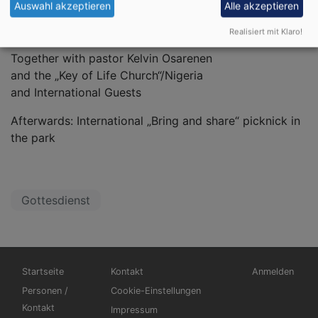
Auswahl akzeptieren
Alle akzeptieren
„Filled with the Holy Spirit“
Realisiert mit Klaro!
Pastor Dr. Verena Grüter
Together with pastor Kelvin Osarenen
and the „Key of Life Church“/Nigeria
and International Guests
Afterwards: International „Bring and share“ picknick in
the park
Gottesdienst
Hauptnavigation
Fußbereichsmenü
Benutzermen
Startseite
Kontakt
Anmelden
Personen /
Cookie-Einstellungen
Kontakt
Impressum