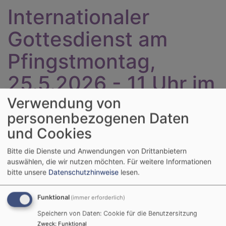
Internationaler
Gottesdienst am
Pfingstmontag,
25.5.2026 - 11 Uhr im
Lorenzpark
Verwendung von
personenbezogenen Daten
und Cookies
Englisch version below.
Bitte die Dienste und Anwendungen von Drittanbietern
Das Dekanat Hof und die
auswählen, die wir nutzen möchten.
Für weitere Informationen
bitte unsere
Datenschutzhinweise
lesen.
Evangelische Pfarrei Hof
Mitte laden am
Pfingstmontag zum
Funktional
(immer erforderlich)
Internationalen
Speichern von Daten: Cookie für die Benutzersitzung
Gottesdienst unter freiem
Zweck
:
Funktional