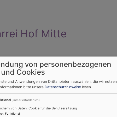
arrei Hof Mitte
ndung von personenbezogenen
Angebote & Aktivitäten
Seniorentreff ABS
Kinderg
 und Cookies
enste und Anwendungen von Drittanbietern auswählen, die wir nutze
Informationen bitte unsere
Datenschutzhinweise
lesen.
n sind geschlüpft!
ktional
(immer erforderlich)
ichern von Daten: Cookie für die Benutzersitzung
ck
:
Funktional