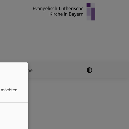
arten
Termine
n möchten.