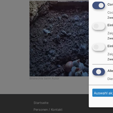
Con
Coo
Zwe
Ein
Zei
Zwe
Ein
Zei
Zwe
All
Bildrechte
beim Autor
Die
Auswahl ak
Hauptnavigation
Startseite
Personen / Kontakt