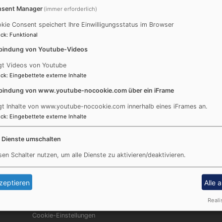
Am Freitag und Samstag (23/24.5) sind die Küken unser
sent Manager
(immer erforderlich)
geschlüpft.
kie Consent speichert Ihre Einwilligungsstatus im Browser
ck
:
Funktional
Ab nun beginnt die Zeit der Aufzucht, die ca. einen Mona
bindung von Youtube-Videos
Dank unserer neuen Turmfalkenwebcam können wir alles 
gt Videos von Youtube
Tiere dabei zu stören.
ck
:
Eingebettete externe Inhalte
Weitere Informationen und auch das Livebild aus dem Nis
bindung von www.youtube-nocookie.com über ein iFrame
gt Inhalte von www.youtube-nocookie.com innerhalb eines iFrames an.
ck
:
Eingebettete externe Inhalte
e Dienste umschalten
sen Schalter nutzen, um alle Dienste zu aktivieren/deaktivieren.
zeptieren
Alle 
Fußbereichsmenü
Be
Reali
Kontakt
Cookie-Einstellungen